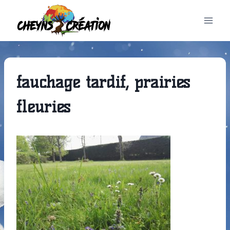
Aller
au
contenu
fauchage tardif, prairies
fleuries