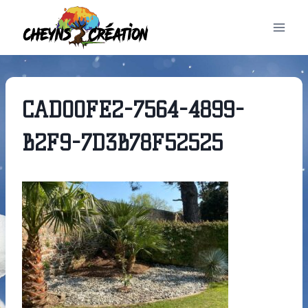
Aller
au
contenu
CAD00FE2-7564-4899-
B2F9-7D3B78F52525