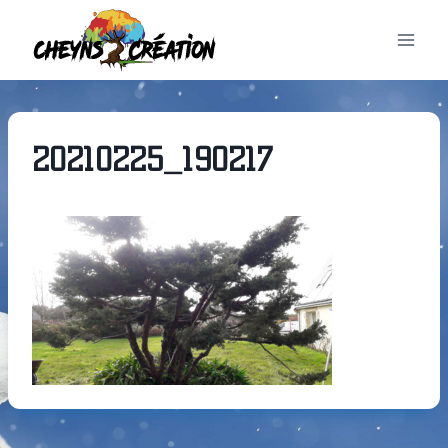
Aller
au
contenu
20210225_190217