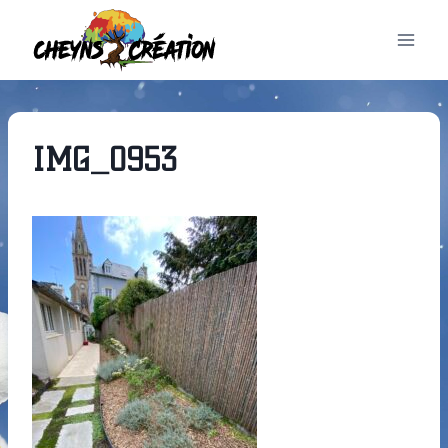
Aller
au
contenu
IMG_0953