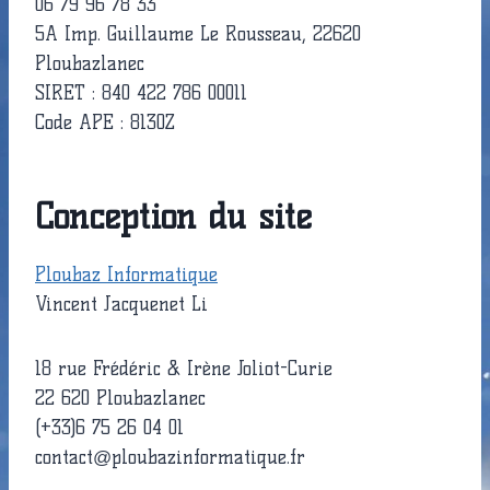
06 79 96 78 33
5A Imp. Guillaume Le Rousseau, 22620
Ploubazlanec
SIRET : 840 422 786 00011
Code APE : 8130Z
Conception du site
Ploubaz Informatique
Vincent Jacquenet Li
18 rue Frédéric & Irène Joliot-Curie
22 620 Ploubazlanec
(+33)6 75 26 04 01
contact@ploubazinformatique.fr